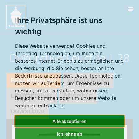
" />
Ihre Privatsphäre ist uns
wichtig
Diese Website verwendet Cookies und
Dekorative Leuchte L 28
Targeting Technologien, um Ihnen ein
besseres Internet-Erlebnis zu ermöglichen und
die Werbung, die Sie sehen, besser an Ihre
Bedürfnisse anzupassen. Diese Technologien
BESCHREIBUNG
AUSSTATTUNG
nutzen wir außerdem, um Ergebnisse zu
messen, um zu verstehen, woher unsere
LICHTTECHNIK
BEISPIELE
Besucher kommen oder um unsere Website
weiter zu entwickeln.
DOWNLOAD
Alle akzeptieren
Ich lehne ab