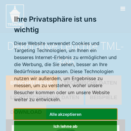
" />
Ihre Privatsphäre ist uns
wichtig
Dekorative Leuchte TML-
Diese Website verwendet Cookies und
Targeting Technologien, um Ihnen ein
besseres Internet-Erlebnis zu ermöglichen und
346
die Werbung, die Sie sehen, besser an Ihre
Bedürfnisse anzupassen. Diese Technologien
nutzen wir außerdem, um Ergebnisse zu
BESCHREIBUNG
TECHNISCHE DATEN
messen, um zu verstehen, woher unsere
Besucher kommen oder um unsere Website
LICHTTECHNISCHE DATEN
BEISPIELE
weiter zu entwickeln.
DOWNLOAD
Alle akzeptieren
Ich lehne ab