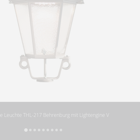
he Leuchte THL-217 Behrenburg mit Lightengine V